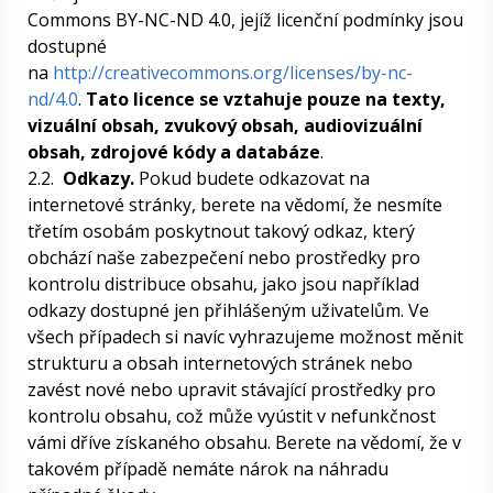
Commons BY-NC-ND 4.0, jejíž licenční podmínky jsou
dostupné
na
http://creativecommons.org/licenses/by-nc-
nd/4.0
.
Tato licence se vztahuje pouze na texty,
vizuální obsah, zvukový obsah, audiovizuální
obsah, zdrojové kódy a databáze
.
2.2.
Odkazy.
Pokud budete odkazovat na
internetové stránky, berete na vědomí, že nesmíte
třetím osobám poskytnout takový odkaz, který
obchází naše zabezpečení nebo prostředky pro
kontrolu distribuce obsahu, jako jsou například
odkazy dostupné jen přihlášeným uživatelům. Ve
všech případech si navíc vyhrazujeme možnost měnit
strukturu a obsah internetových stránek nebo
zavést nové nebo upravit stávající prostředky pro
kontrolu obsahu, což může vyústit v nefunkčnost
vámi dříve získaného obsahu. Berete na vědomí, že v
takovém případě nemáte nárok na náhradu