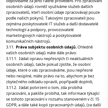
odpovídáme za jeho řádné provedení. Pro zpracování
osobních údajů rovněž využíváme služeb dalších
zpracovatelů, kteří osobní údaje zpracovávají pouze
podle našich pokynů. Takovými zpracovateli jsou
zejména poskytovatelé IT služeb a další dodavatelé
technologií a podpory, provozovatelé
marketingových nástrojů a poskytovatelé
komunikačních nástrojů.
3.11.
Práva subjektu osobních údajů.
Ohledně
vašich osobních údajů máte dále právo:
3.11.1.
žádat opravu nepřesných či neaktuálních
osobních údajů, takže pokud zjistíte, že osobní
údaje, které o vás zpracováváme, jsou nepřesné
nebo neúplné, máte právo na to, abychom je bez
zbytečného odkladu opravili, popřípadě doplnili,
3.11.2.
žádat potvrzení o tom, zda probíhá
zpracování, a pakliže probíhá, tak informace týkající
se tohoto zpracování v rozsahu stanoveném v čl. 15
GDPR, a dále také kopii zpracovaných údajů, (za další