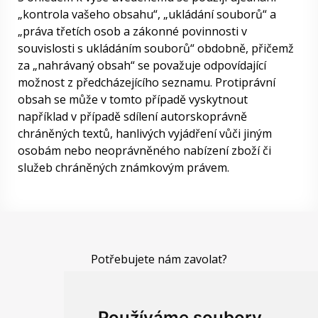
„kontrola vašeho obsahu“, „ukládání souborů“ a
„práva třetích osob a zákonné povinnosti v
souvislosti s ukládáním souborů“ obdobně, přičemž
za „nahrávaný obsah“ se považuje odpovídající
možnost z předcházejícího seznamu. Protiprávní
obsah se může v tomto případě vyskytnout
například v případě sdílení autorskoprávně
chráněných textů, hanlivých vyjádření vůči jiným
osobám nebo neoprávněného nabízení zboží či
služeb chráněných známkovým právem.
Potřebujete nám zavolat?
+420 604 533 924
nebo napsat e-mail?
info@malirstvi-skoda.cz
Používáme soubory