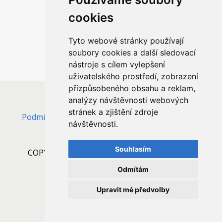
cookies
Jsme také na sociálních sítích
Tyto webové stránky používají
soubory cookies a další sledovací
nástroje s cílem vylepšení
uživatelského prostředí, zobrazení
přizpůsobeného obsahu a reklam,
analýzy návštěvnosti webových
stránek a zjištění zdroje
Podmínky použití
/
Zpracování souborů cookie
/
návštěvnosti.
Změna nastavení
Souhlasím
COPYRIGHT © 2006 - 2020,. VŠECHNA PRÁVA
VYHRAZENA
Odmítám
Realizace:
WebSite21
Upravit mé předvolby