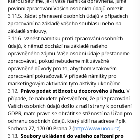
kterou šetříme, je-li vaše námitka oprávněná, jsme
povinni zpracování Vašich osobních údajů omezit.
3.11.5.
žádat přenesení osobních údajů v případech
zpracování na základě vašeho souhlasu nebo na
základě smlouvy,
3.11.6.
vznést námitku proti zpracování osobních
údajů, k němuž dochází na základě našeho
oprávněného zájmu. Vaše osobní údaje přestaneme
zpracovávat, pokud nebudeme mít závažné
oprávněné důvody pro to, abychom v takovém
zpracování pokračovali. V případě námitky pro
marketingovým aktivitám tyto aktivity ukončíme.
3.12.
Právo podat stížnost u dozorového úřadu.
V
případě, že nabudete přesvědčení, že při zpracování
Vašich osobních údajů došlo z naší strany k porušení
GDPR, máte právo se obrátit se stížností na Úřad pro
ochranu osobních údajů, který sídlí na adrese Pplk.
Sochora 27, 170 00 Praha 7 (
http://www.uoou.cz
).
3.13.
Soubory ukládané do vašeho zařízení pro