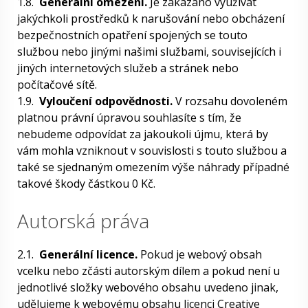
1.8.
Generální omezení.
Je zakázáno využívat
jakýchkoli prostředků k narušování nebo obcházení
bezpečnostních opatření spojených se touto
službou nebo jinými našimi službami, souvisejících i
jiných internetových služeb a stránek nebo
počítačové sítě.
1.9.
Vyloučení odpovědnosti.
V rozsahu dovoleném
platnou právní úpravou souhlasíte s tím, že
nebudeme odpovídat za jakoukoli újmu, která by
vám mohla vzniknout v souvislosti s touto službou a
také se sjednaným omezením výše náhrady případné
takové škody částkou 0 Kč.
Autorská práva
2.1.
Generální licence.
Pokud je webový obsah
vcelku nebo zčásti autorským dílem a pokud není u
jednotlivé složky webového obsahu uvedeno jinak,
udělujeme k webovému obsahu licenci Creative