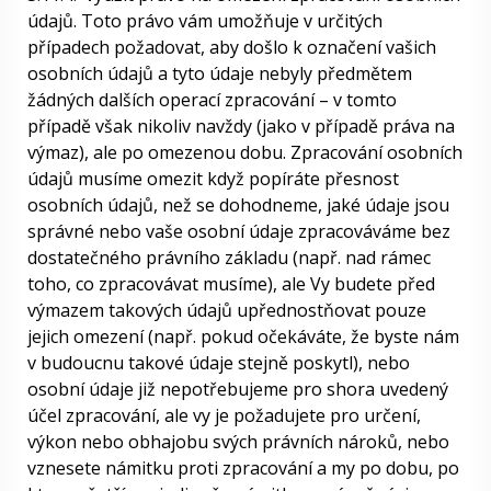
údajů. Toto právo vám umožňuje v určitých
případech požadovat, aby došlo k označení vašich
osobních údajů a tyto údaje nebyly předmětem
žádných dalších operací zpracování – v tomto
případě však nikoliv navždy (jako v případě práva na
výmaz), ale po omezenou dobu. Zpracování osobních
údajů musíme omezit když popíráte přesnost
osobních údajů, než se dohodneme, jaké údaje jsou
správné nebo vaše osobní údaje zpracováváme bez
dostatečného právního základu (např. nad rámec
toho, co zpracovávat musíme), ale Vy budete před
výmazem takových údajů upřednostňovat pouze
jejich omezení (např. pokud očekáváte, že byste nám
v budoucnu takové údaje stejně poskytl), nebo
osobní údaje již nepotřebujeme pro shora uvedený
účel zpracování, ale vy je požadujete pro určení,
výkon nebo obhajobu svých právních nároků, nebo
vznesete námitku proti zpracování a my po dobu, po