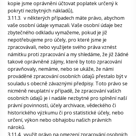
kopie jsme oprávněni účtovat poplatek určený k
pokrytí nezbytných nákladů),
3.11.3.
v některých případech máte právo, abychom
vaše osobní údaje vymazali. Vaše osobní údaje bez
zbytečného odkladu vymažeme, pokud je již
nepotřebujeme pro účely, pro které jsme je
zpracovávali, nebo využijete svého práva vznést
námitku proti zpracování a my shledáme, že již žádné
takové oprávněné zájmy, které by toto zpracování
opravňovaly, nemáme, nebo se ukáže, že námi
prováděné zpracování osobních údajů přestalo být v
souladu s obecně závaznými předpisy. Toto právo se
nicméně neuplatní v případě, že zpracování vašich
osobních údajů je i nadále nezbytné pro splnění naší
právní povinnosti, účely archivace, vědeckého či
historického výzkumu či pro statistické účely, nebo
určení, výkon nebo obhajobu našich právních
nároků.
3.11.4.
využít právo na omezení zpracování osobních