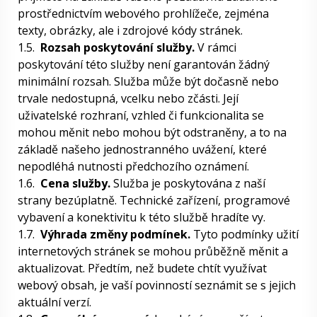
prostřednictvím webového prohlížeče, zejména
texty, obrázky, ale i zdrojové kódy stránek.
1.5.
Rozsah poskytování služby.
V rámci
poskytování této služby není garantován žádný
minimální rozsah. Služba může být dočasně nebo
trvale nedostupná, vcelku nebo zčásti. Její
uživatelské rozhraní, vzhled či funkcionalita se
mohou měnit nebo mohou být odstraněny, a to na
základě našeho jednostranného uvážení, které
nepodléhá nutnosti předchozího oznámení.
1.6.
Cena služby.
Služba je poskytována z naší
strany bezúplatně. Technické zařízení, programové
vybavení a konektivitu k této službě hradíte vy.
1.7.
Výhrada změny podmínek.
Tyto podmínky užití
internetových stránek se mohou průběžně měnit a
aktualizovat. Předtím, než budete chtít využívat
webový obsah, je vaší povinností seznámit se s jejich
aktuální verzí.