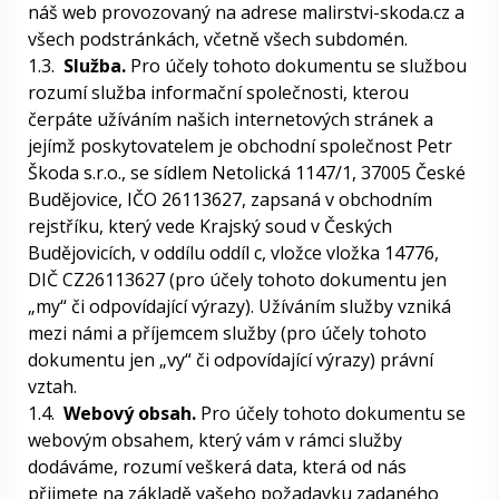
náš web provozovaný na adrese malirstvi-skoda.cz a
všech podstránkách, včetně všech subdomén.
1.3.
Služba.
Pro účely tohoto dokumentu se službou
rozumí služba informační společnosti, kterou
čerpáte užíváním našich internetových stránek a
jejímž poskytovatelem je obchodní společnost Petr
Škoda s.r.o., se sídlem Netolická 1147/1, 37005 České
Budějovice, IČO 26113627, zapsaná v obchodním
rejstříku, který vede Krajský soud v Českých
Budějovicích, v oddílu oddíl c, vložce vložka 14776,
DIČ CZ26113627 (pro účely tohoto dokumentu jen
„my“ či odpovídající výrazy). Užíváním služby vzniká
mezi námi a příjemcem služby (pro účely tohoto
dokumentu jen „vy“ či odpovídající výrazy) právní
vztah.
1.4.
Webový obsah.
Pro účely tohoto dokumentu se
webovým obsahem, který vám v rámci služby
dodáváme, rozumí veškerá data, která od nás
přijmete na základě vašeho požadavku zadaného