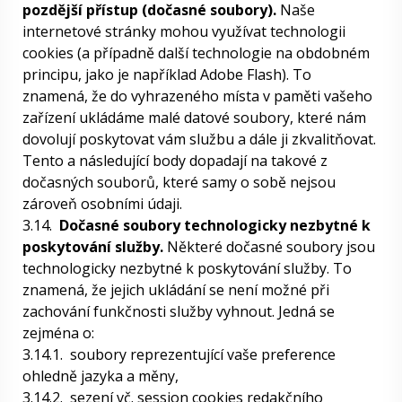
pozdější přístup (dočasné soubory).
Naše
internetové stránky mohou využívat technologii
cookies (a případně další technologie na obdobném
principu, jako je například Adobe Flash). To
znamená, že do vyhrazeného místa v paměti vašeho
zařízení ukládáme malé datové soubory, které nám
dovolují poskytovat vám službu a dále ji zkvalitňovat.
Tento a následující body dopadají na takové z
dočasných souborů, které samy o sobě nejsou
zároveň osobními údaji.
3.14.
Dočasné soubory technologicky nezbytné k
poskytování služby.
Některé dočasné soubory jsou
technologicky nezbytné k poskytování služby. To
znamená, že jejich ukládání se není možné při
zachování funkčnosti služby vyhnout. Jedná se
zejména o:
3.14.1.
soubory reprezentující vaše preference
ohledně jazyka a měny,
3.14.2.
sezení vč. session cookies redakčního