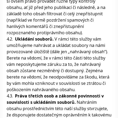
si ovšem právo provádět různé typy kontroly
obsahu, ať již před jeho publikací či následně, a na
základě toho obsah filtrovat či celý znepřístupnit
(například ve formě pozdržení spamových či
hanlivých komentářů či znepřístupnění
rozpoznaného protiprávního obsahu).
4.2.
Ukládání souborů.
V rámci této služby vám
umožňujeme nahrávat a ukládat soubory na námi
provozované úložiště (dále jen „nahrávaný obsah“).
Berete na vědomí, že v rámci této části této služby
vám neposkytujeme záruku za to, že nahrávaný
obsah zůstane nezměněný či dostupný. Zejména
berete na vědomí, že neodpovídáme za škodu, která
by vám mohla vzniknout v souvislosti se ztrátou či
poškozením nahrávaného obsahu.
4.3.
Práva třetích osob a zákonné povinnosti v
souvislosti s ukládáním souborů.
Nahráním
obsahu prostřednictvím této naší služby stvrzujete,
že disponujete dostatečným oprávněním k takovému