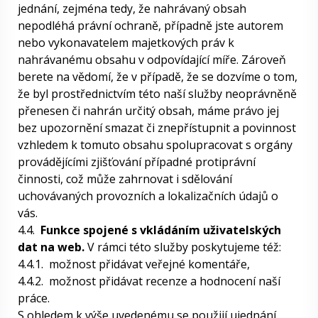
jednání, zejména tedy, že nahrávaný obsah
nepodléhá právní ochraně, případně jste autorem
nebo vykonavatelem majetkových práv k
nahrávanému obsahu v odpovídající míře. Zároveň
berete na vědomí, že v případě, že se dozvíme o tom,
že byl prostřednictvím této naší služby neoprávněně
přenesen či nahrán určitý obsah, máme právo jej
bez upozornění smazat či znepřístupnit a povinnost
vzhledem k tomuto obsahu spolupracovat s orgány
provádějícími zjišťování případné protiprávní
činnosti, což může zahrnovat i sdělování
uchovávaných provozních a lokalizačních údajů o
vás.
4.4.
Funkce spojené s vkládáním uživatelských
dat na web.
V rámci této služby poskytujeme též:
4.4.1.
možnost přidávat veřejné komentáře,
4.4.2.
možnost přidávat recenze a hodnocení naší
práce.
S ohledem k výše uvedenému se použijí ujednání